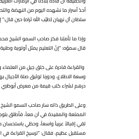
والحقيقة أنّ قادة بلادنا في الإمارات العرب
أحدُ أسرار ما نشهده اليوم من النهضة والتط
سلطان آل نهيان (طيّب الله ثراه) حين قال:” إ
وإذا ما تأملنا فكرَ صاحبِ السمو الشيخ محمد 
قال سموّه: “إنّ التعليم يمثل أولوية وطني
والقراءة قادرة على خلق جيلٍ من العلماء 
درهم لشراء كتب قيمة من معرض أبوظبي الد
وعلى الطريق ذاته سار صاحب السمو الشيخ م
الممتعة والمفيدة في آن معاً، فأطلق بتوج
لقي إقبالاً عربياً واسعاً، وحظي باستحسان 
مستقبل عظيم، فقال: “ترسيخ القراءة في الأ