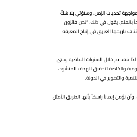
واجهة تحديات الزمن، وستؤتي بلا شكٍّ
اً بالعلم، يقول في ذلك: “نحن فائزون
تئناف تاريخها العريق في إنتاج المعرفة
 وضعت الإمارات العربية المتحدة رؤية بأن تكون القراءة أسلوب حياة في المجتمع الإماراتي بحلول عام 2026، لذا فقد تم خلال السنوات الماضية وحتى
ومية والخاصة لتحقيق الهدف المنشود،
مية والتطوير في الدولة.
أن نؤمن إيماناً راسخاً بأنها الطريق الأمثل