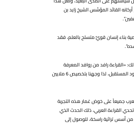
أ من سياستهم على المدى البعيد، ولعلّ هذا
كانه القائد المؤسِّس الشيخ زايد بن
فين”.
همية بناء إنسان قويٍّ متسلح بالعلم، فقد
ده”.
: «القراءة رافد من روافد المعرفة
وسعة الاطلاع، ودورنا توثيق صلة اﻷجيال بها، نريدهم رواداً في مختلف العلوم.. نتطلع إلى صناعة علماء وأجيال تقود المستقبل، لذا وجهنا بتخصيص 6 ملايين
عرب جميعاً على خوض غمار هذه التجربة
حدي القراءة العربي، ذلك الحدث الذي
ه من أسس تراثية راسخة، للوصول إلى