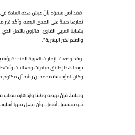
فقد آمن سموّه بأنّ غرسَ هذه العادة في ق
ثمارها طيبةً على المدى البعيد، وأكّد غير م
بشبابنا العربي القارئ.. فائزون بالأمل الذي 
والعلم لخير البشرية “.
يومنا هذا إطلاق مبادرات وفعاليات وأنشط
وكان لمؤسسة محمد بن راشد آل مكتوم دورٌ 
وختاماً، فإنّ نهضة وطننا وازدهاره تتطلب منّ
نحو مستقبل أفضل، وأن نجعل منها أسلوب حي