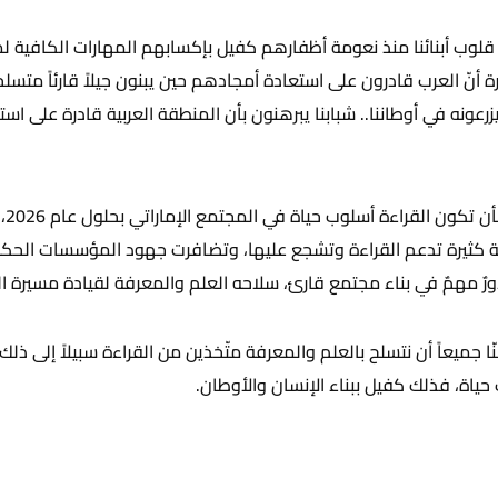
لوب أبنائنا منذ نعومة أظفارهم كفيل بإكسابهم المهارات الكافية لم
رة أنّ العرب قادرون على استعادة أمجادهم حين يبنون جيلاً قارئاً متسلح
يزرعونه في أوطاننا.. شبابنا يبرهنون بأن المنطقة العربية قادرة على اس
وقد
ة كثيرة تدعم القراءة وتشجع عليها، وتضافرت جهود المؤسسات الحك
مهمٌ في بناء مجتمع قارئ، سلاحه العلم والمعرفة لقيادة مسيرة التن
ا جميعاً أن نتسلح بالعلم والمعرفة متّخذين من القراءة سبيلاً إلى ذلك، و
اة، فذلك كفيل ببناء الإنسان والأوطان.