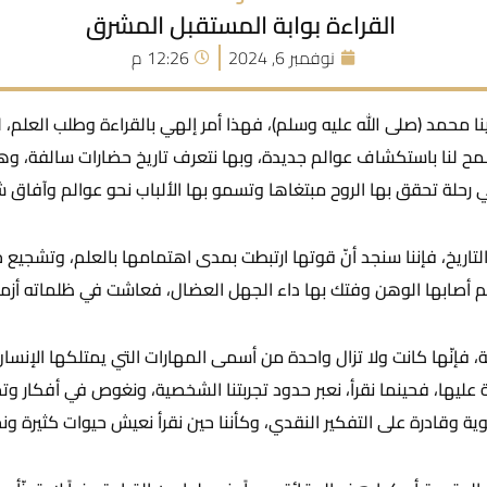
القراءة بوابة المستقبل المشرق
نوفمبر 6, 2024
12:26 م
بينا محمد (صلى الله عليه وسلم)، فهذا أمر إلهي بالقراءة وطلب العلم، ل
مح لنا باستكشاف عوالم جديدة، وبها نتعرف تاريخ حضارات سالفة، وهي 
 رحلة تحقق بها الروح مبتغاها وتسمو بها الألباب نحو عوالم وآفاق 
ر التاريخ، فإننا سنجد أنّ قوتها ارتبطت بمدى اهتمامها بالعلم، وتشج
م أصابها الوهن وفتك بها داء الجهل العضال، فعاشت في ظلماته أزمانا
، فإنّها كانت ولا تزال واحدة من أسمى المهارات التي يمتلكها الإنسان؛
 عليها، فحينما نقرأ، نعبر حدود تجربتنا الشخصية، ونغوص في أفكار و
وقادرة على التفكير النقدي، وكأننا حين نقرأ نعيش حيوات كثيرة ونجول