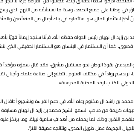
ية المتحدة أدركوا هذه الحقائق جيداً، فجعلوا من القراءة جزءاً لا يتجزّ
وّر في وطننا على جميع الصعد، وهذا ما نستشفّه من النهج الذي رسخ أر
نَّ أكبرَ استثمار للمال هو استثماره في بناء أجيال من المتعلّمين والمثق
بن زايد آل نهيان رئيس الدولة حفظه الله، فإنّنا سنجد إيماناً قويّاً بأ
ة قصوى، كما أن الاستثمار في الإنسان هو الاستثمار الحقيقي الذي ننش
والمبدعين يقودُ الوطن نحو مستقبل مشرق، فقد قال سموّه مؤكداً ذلك
ولي للكتاب لرفد المكتبة المدرسية».
حمد بن راشد آل مكتوم رعاه الله، في دعم القراءة وتشجيع أطفال ال
يهات كريمة من صاحبِ السمو الشيخ محمد بن زايد آل نهيان مسابقةَ ت
منقطع النظير؛ وذلك لما يحمله من أهدافٍ سامية نبيلة، وما يرتكز علي
جيال الجديدة عمل طويل المدى، ونتائجه عميقة الأثر”.